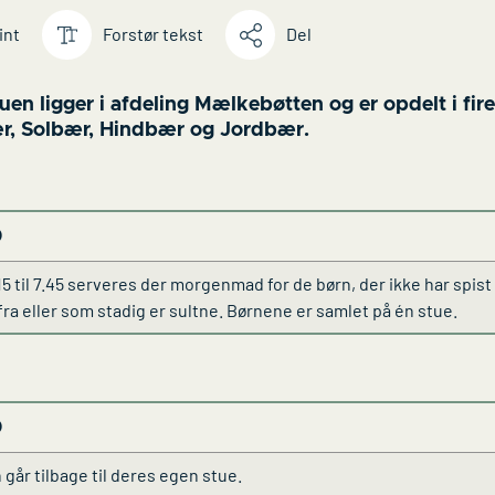
int
Forstør tekst
Del
en ligger i afdeling Mælkebøtten og er opdelt i fire
, Solbær, Hindbær og Jordbær.
0
.15 til 7.45 serveres der morgenmad for de børn, der ikke har spist
a eller som stadig er sultne. Børnene er samlet på én stue.
0
 går tilbage til deres egen stue.