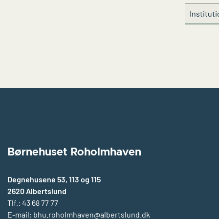
Institut
Børnehuset Roholmhaven
Degnehusene 53, 113 og 115
2620 Albertslund
Tlf.: 43 68 77 77
E-mail:
bhu.roholmhaven@albertslund.dk