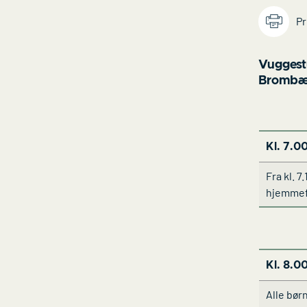
Pr
Vuggestu
Brombær
Kl. 7.0
Fra kl. 7
hjemmefr
Kl. 8.0
Alle børn