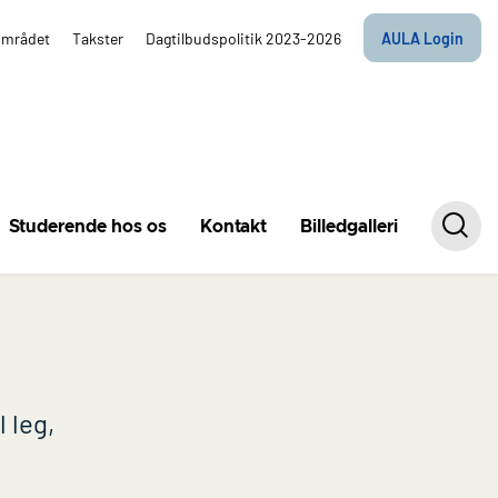
området
Takster
Dagtilbudspolitik 2023-2026
AULA Login
Studerende hos os
Kontakt
Billedgalleri
 leg,