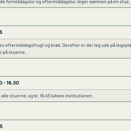
de formiddagslur og eftermiddagslur, leger sammen på én stue.
5
res eftermiddagsfrugt og brød. Derefter er der leg ude på legep
de på stuerne.
0 - 16.30
 alle stuerne, og kl. 16.45 lukkes institutionen.
5