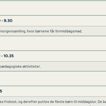
 - 9.30
r morgensamling, hvor børnene får formiddagsmad.
 - 10.35
r pædagogiske aktiviteter.
45
res frokost, og derefter puttes de fleste børn til middagslur. De 