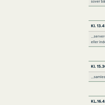
sover bå
Kl. 13.4
...serve
eller in
Kl. 15.3
...samles
KL.16.4