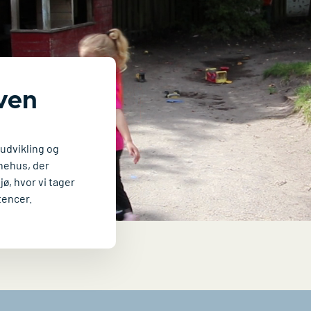
ven
udvikling og
rnehus, der
jø, hvor vi tager
tencer.