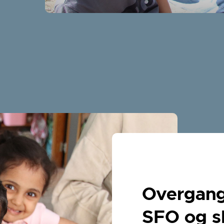
Overgang 
SFO og s