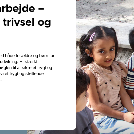
rbejde –
 trivsel og
 både forældre og børn for
udvikling. Et stærkt
len til at sikre et trygt og
i et trygt og støttende
.
r