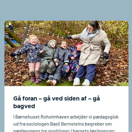
Gå foran – gå ved siden af – gå
bagved
I Børnehuset Roholmhaven arbejder vi pædagogisk
ud fra sociologen Basil Bernsteins begreber om
pædagogens tre positioner i barnets læringsrum: