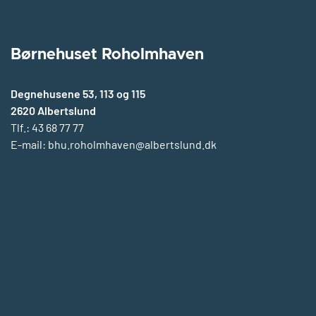
Børnehuset Roholmhaven
Degnehusene 53, 113 og 115
2620 Albertslund
Tlf.: 43 68 77 77
E-mail:
bhu.roholmhaven@albertslund.dk